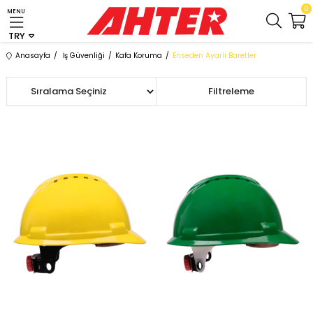
0
MENU
TRY
Anasayfa
İş Güvenliği
Kafa Koruma
Enseden Ayarlı Baretler
Sıralama
Filtreleme