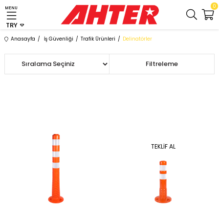
0
MENU
TRY
Anasayfa
İş Güvenliği
Trafik Ürünleri
Delinatörler
Sıralama
Filtreleme
TEKLIF AL